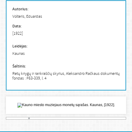
Autorius:
Volteris, Eduardas
Data:
[1922]
Leidėjas:
Kaunas
Šaltinis:
Retų knygų ir rankraščių skyrius, Aleksandro Račkaus dokumentų
fondas : F63-339, l. 4