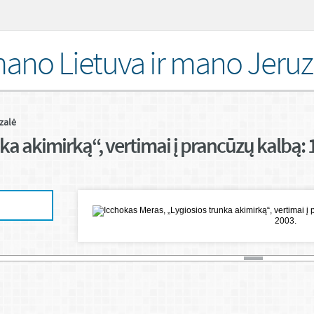
ano Lietuva ir mano Jeruz
zalė
ka akimirką“, vertimai į prancūzų kalbą: 1