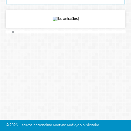
© 2026
Lietuvos nacionalinė Martyno Mažvydo biblioteka