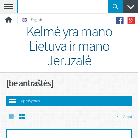
Meniu
English
Kelmė yra mano
Lietuva ir mano
Jeruzalė
[be antraštės]
Aprašymas
Atgal