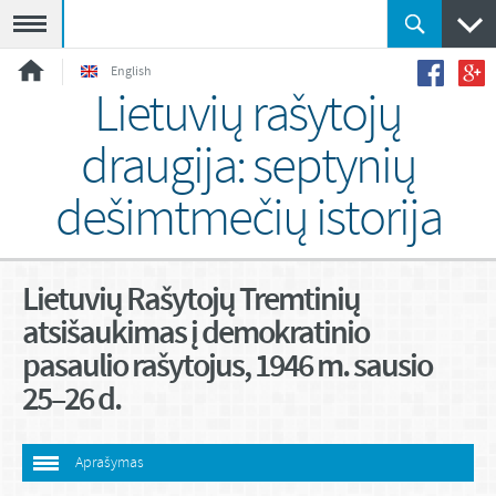
Meniu
English
Lietuvių rašytojų
draugija: septynių
dešimtmečių istorija
Lietuvių Rašytojų Tremtinių
atsišaukimas į demokratinio
pasaulio rašytojus, 1946 m. sausio
25–26 d.
Aprašymas