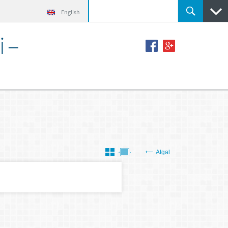
English
i –
Atgal