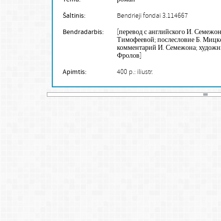
Šaltinis:
Bendrieji fondai 3.114667
Bendradarbis:
[перевод с английского И. Семежон
Тимофеевой; послесловие Б. Мицк
комментарий И. Семежона; художни
Фролов]
Apimtis:
400 p.: iliustr.