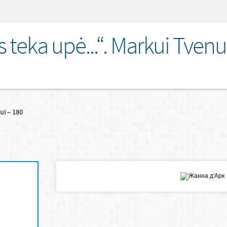
 teka upė...“. Markui Tvenu
ui – 180