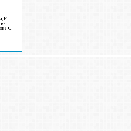
а, Н.
евича;
к Г.С.