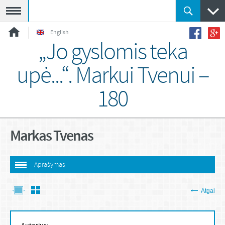
Meniu
English
„Jo gyslomis teka
upė...“. Markui Tvenui –
180
Markas Tvenas
Aprašymas
Atgal