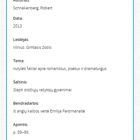
Autorius:
Schnakenberg, Robert
Data:
2013
Leidėjas:
Vilnius: Gimtasis žodis
Tema:
nutylėti faktai apie romanistus, poetus ir dramaturgus
Šaltinis:
Slapti didžiųjų rašytojų gyvenimai
Bendradarbis:
iš anglų kalbos vertė Emilija Ferdmanaitė
Apimtis:
p. 89–95.