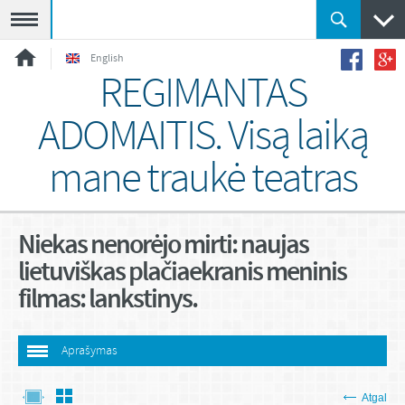
Meniu
English
REGIMANTAS
ADOMAITIS. Visą laiką
mane traukė teatras
Niekas nenorėjo mirti: naujas
lietuviškas plačiaekranis meninis
filmas: lankstinys.
Aprašymas
Atgal