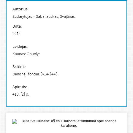
Autorius:
Sudarytojas – Sabaliauskas, Svajūnas.
Data:
2014.
Leidėjas:
Kaunas: Obuolys
Šaltinis:
Bendrieji fondai: 3-14-3448.
Apimtis:
410, [2] p.