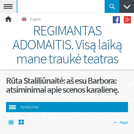
Meniu
English
REGIMANTAS
ADOMAITIS. Visą laiką
mane traukė teatras
Rūta Staliliūnaitė: aš esu Barbora:
atsiminimai apie scenos karalienę.
Aprašymas
Atgal