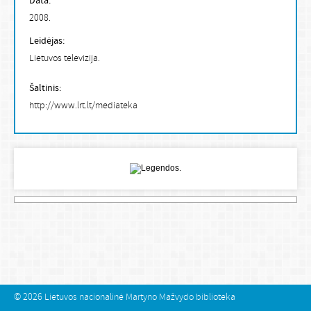
Data:
2008.
Leidėjas:
Lietuvos televizija.
Šaltinis:
http://www.lrt.lt/mediateka
© 2026
Lietuvos nacionalinė Martyno Mažvydo biblioteka