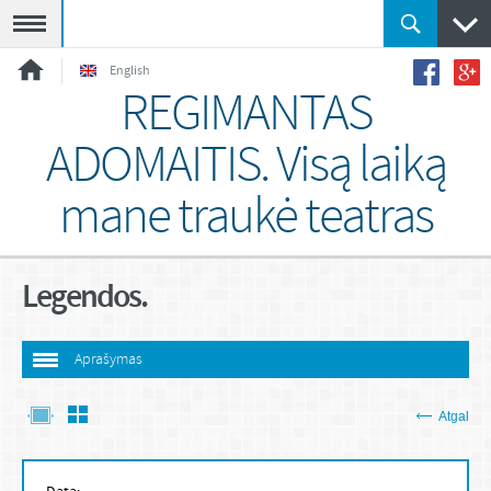
Meniu
English
REGIMANTAS
ADOMAITIS. Visą laiką
mane traukė teatras
Legendos.
Aprašymas
Atgal