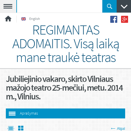
Meniu
English
REGIMANTAS
ADOMAITIS. Visą laiką
mane traukė teatras
Jubiliejinio vakaro, skirto Vilniaus
mažojo teatro 25-mečiui, metu. 2014
m., Vilnius.
Aprašymas
Atgal