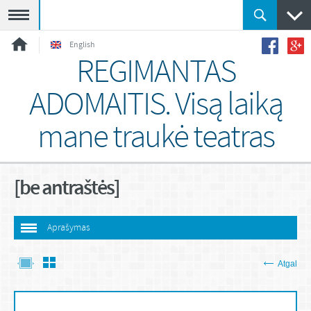
Meniu
English
REGIMANTAS
ADOMAITIS. Visą laiką
mane traukė teatras
[be antraštės]
Aprašymas
Atgal