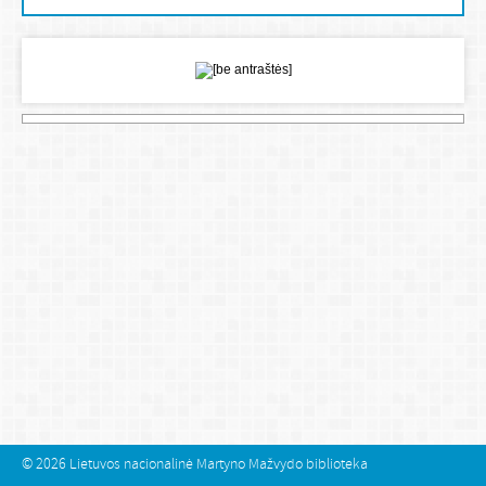
© 2026
Lietuvos nacionalinė Martyno Mažvydo biblioteka