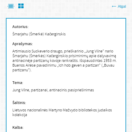
Atgal
Autorius:
Šmarjahu (Šmerkė) Kačerginskis
Aprašymas:
Artimiausio Suckeverio draugo, prieškarinio „Jung Vilne“ nario
Šmarjahu (Šmerkės) Kačerginskio prisiminimų apie dalyvavimą
antinacinėje partizanų kovoje rankraštis. Išspausdintas 1953 m.
Buenos Airėse pavadinimu „Ich hob geven a partizan“ („Buvau
partizanu“).
Tema:
Jung Vilne, partizanai, antinacinis pasipriešinimas
Šaltinis:
Lietuvos nacionalinės Martyno Mažvydo bibliotekos judaikos
kolekcija
Kalba: