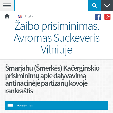
Meniu
English
Žaibo prisiminimas.
Avromas Suckeveris
Vilniuje
Šmarjahu (Šmerkės) Kačerginskio
prisiminimų apie dalyvavimą
antinacinėje partizanų kovoje
rankraštis
Aprašymas