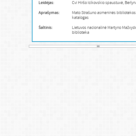
Leidėjas:
Cvi Hiršo Icikovskio spaustuvė, Berlyn
Aprašymas:
Mato Strašuno asmeninės bibliotekos
katalogas
Šaltinis:
Lietuvos nacionalinė Martyno Mažvyd
biblioteka