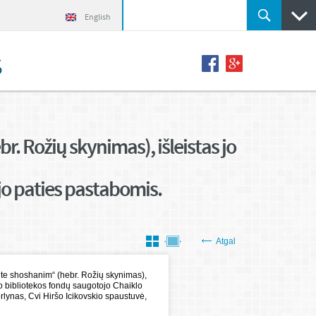
English
s
 Rožių skynimas), išleistas jo
jo paties pastabomis.
Atgal