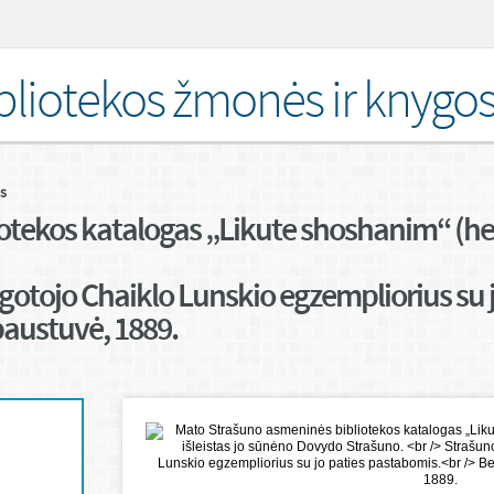
bliotekos žmonės ir knygo
s
tekos katalogas „Likute shoshanim“ (hebr.
gotojo Chaiklo Lunskio egzempliorius su 
paustuvė, 1889.