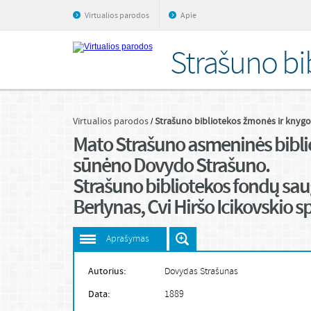
Virtualios parodos
Apie
Strašuno bi
Virtualios parodos
Strašuno bibliotekos žmonės ir knygo
Mato Strašuno asmeninės biblio
sūnėno Dovydo Strašuno.
Strašuno bibliotekos fondų sau
Berlynas, Cvi Hiršo Icikovskio s
Aprašymas
Autorius:
Dovydas Strašunas
Data:
1889