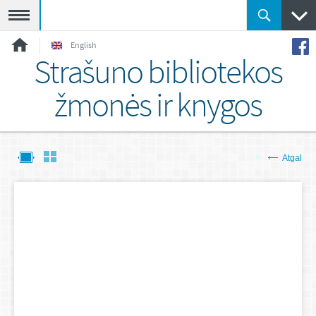
Meniu
English
Strašuno bibliotekos
žmonės ir knygos
Atgal