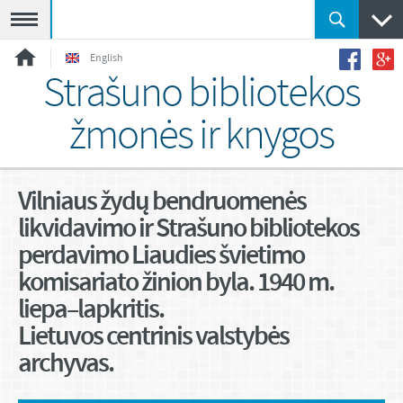
Meniu
English
Strašuno bibliotekos
žmonės ir knygos
Vilniaus žydų bendruomenės
likvidavimo ir Strašuno bibliotekos
perdavimo Liaudies švietimo
komisariato žinion byla. 1940 m.
liepa–lapkritis.
Lietuvos centrinis valstybės
archyvas.