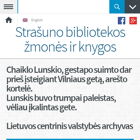
Meniu
English
Strašuno bibliotekos
žmonės ir knygos
Chaiklo Lunskio, gestapo suimto dar
prieš įsteigiant Vilniaus getą, arešto
kortelė.
Lunskis buvo trumpai paleistas,
vėliau įkalintas gete.
Lietuvos centrinis valstybės archyvas