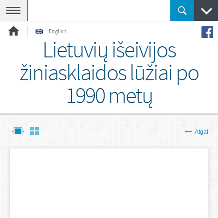
Meniu
English
Lietuvių išeivijos
žiniasklaidos lūžiai po
1990 metų
Atgal